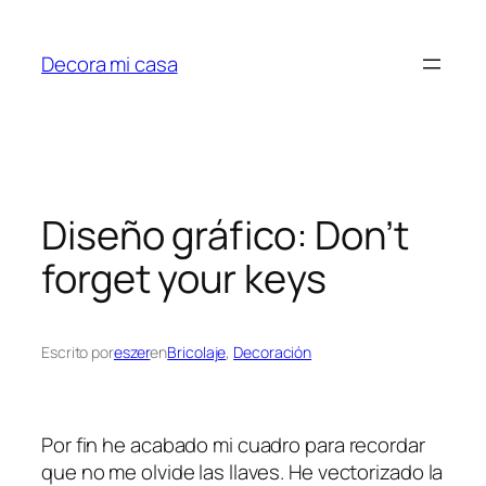
Saltar
al
Decora mi casa
contenido
Diseño gráfico: Don’t
forget your keys
Escrito por
eszer
en
Bricolaje
, 
Decoración
Por fin he acabado mi cuadro para recordar
que no me olvide las llaves. He vectorizado la