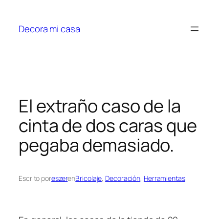
Saltar
al
Decora mi casa
contenido
El extraño caso de la
cinta de dos caras que
pegaba demasiado.
Escrito por
eszer
en
Bricolaje
, 
Decoración
, 
Herramientas