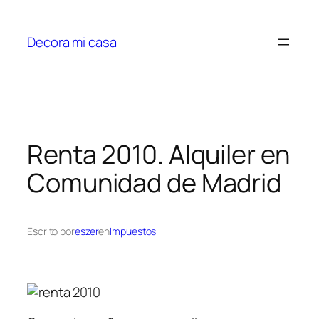
Saltar
al
Decora mi casa
contenido
Renta 2010. Alquiler en
Comunidad de Madrid
Escrito por
eszer
en
Impuestos