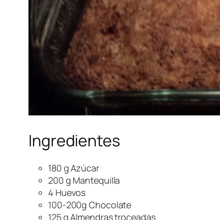
Ingredientes
180 g Azúcar
200 g Mantequilla
4 Huevos
100-200g Chocolate
125 g Almendras troceadas