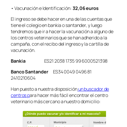
• Vacunación e Identificación:
32,06 euros
El ingreso se debe hacer en una de las cuentas que
tiene el colegio en bankia o santander, y luego
tendremos que ir a hacer la vacunación a alguno de
los centros veterinarios que se han adherido a la
campaña, con el recibo del ingreso y la cartilla de
vacunación.
Bankia
ES21 2038 1735 99 6000521398
Banco Santander
ES34 0049 0496 81
2410210604
Han puesto a nuestra disposición
un buscador de
centros p
ara hacer más fácil encontrar el centro
veterinario más cercano a nuestro domicilio: