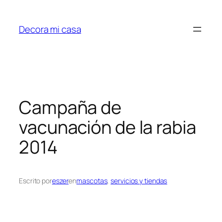
Saltar
al
Decora mi casa
contenido
Campaña de
vacunación de la rabia
2014
Escrito por
eszer
en
mascotas
, 
servicios y tiendas