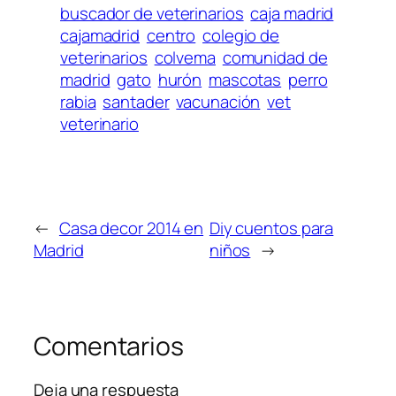
buscador de veterinarios
caja madrid
cajamadrid
centro
colegio de
veterinarios
colvema
comunidad de
madrid
gato
hurón
mascotas
perro
rabia
santader
vacunación
vet
veterinario
←
Casa decor 2014 en
Diy cuentos para
Madrid
niños
→
Comentarios
Deja una respuesta