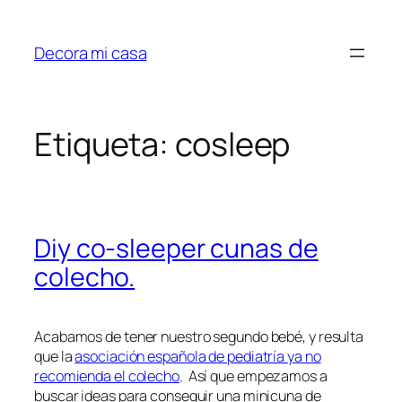
Saltar
al
Decora mi casa
contenido
Etiqueta:
cosleep
Diy co-sleeper cunas de
colecho.
Acabamos de tener nuestro segundo bebé, y resulta
que la
asociación española de pediatría ya no
recomienda el colecho
. Así que empezamos a
buscar ideas para conseguir una minicuna de