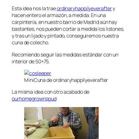
Esta idea nos la trae
ordinaryhappilyeverafter
y
hacen entero el armazón, a medida. En una
carpintería, en nuestro barrio de Madrid aún hay
bastantes, nos pueden cortar a medida los listones,
y tras un lijado y pintado, conseguiremos nuestra
cuna de colecho.
Recomiendo seguir las medidas estándar con un
interior de 50×75.
MiniCuna de ordinaryhappilyeverafter
La misma idea con otro acabado de
ourhomegrownspud