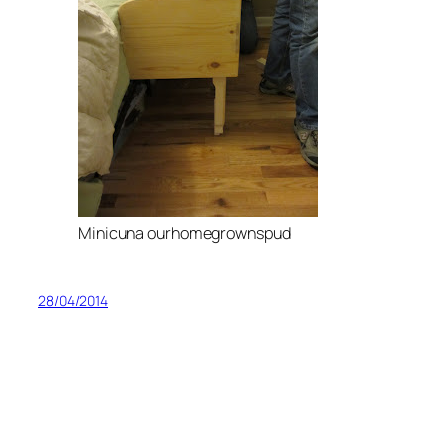
Minicuna ourhomegrownspud
28/04/2014