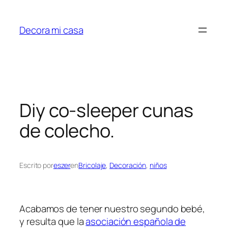
Saltar
al
Decora mi casa
contenido
Diy co-sleeper cunas
de colecho.
Escrito por
eszer
en
Bricolaje
, 
Decoración
, 
niños
Acabamos de tener nuestro segundo bebé,
y resulta que la
asociación española de