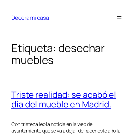
Saltar
al
Decora mi casa
contenido
Etiqueta:
desechar
muebles
Triste realidad: se acabó el
día del mueble en Madrid.
Con tristeza leo la noticia en la web del
ayuntamiento que se va a dejar de hacer este año la