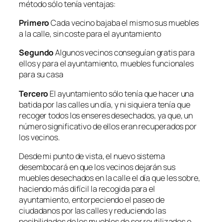
método sólo tenía ventajas:
Primero
Cada vecino bajaba el mismo sus muebles
a la calle, sin coste para el ayuntamiento
Segundo
Algunos vecinos conseguían gratis para
ellos y para el ayuntamiento, muebles funcionales
para su casa
Tercero
El ayuntamiento sólo tenía que hacer una
batida por las calles un día, y ni siquiera tenía que
recoger todos los enseres desechados, ya que, un
número significativo de ellos eran recuperados por
los vecinos.
Desde mi punto de vista, el nuevo sistema
desembocará en que los vecinos dejarán sus
muebles desechados en la calle el día que les sobre,
haciendo más difícil la recogida para el
ayuntamiento, entorpeciendo el paseo de
ciudadanos por las calles y reduciendo las
posibilidades de los muebles de ser reutilizados o