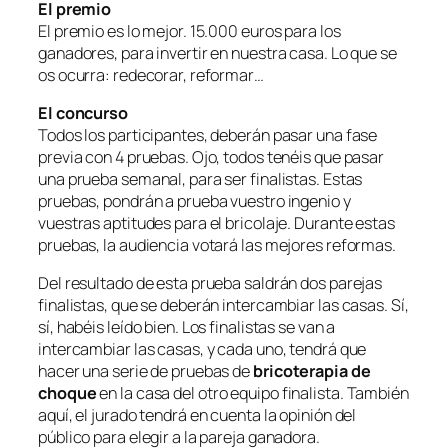
El premio
El premio es lo mejor. 15.000 euros para los
ganadores, para invertir en nuestra casa. Lo que se
os ocurra: redecorar, reformar…
El concurso
Todos los participantes, deberán pasar una fase
previa con 4 pruebas. Ojo, todos tenéis que pasar
una prueba semanal, para ser finalistas. Estas
pruebas, pondrán a prueba vuestro ingenio y
vuestras aptitudes para el bricolaje. Durante estas
pruebas, la audiencia votará las mejores reformas.
Del resultado de esta prueba saldrán dos parejas
finalistas, que se deberán intercambiar las casas. Sí,
sí, habéis leído bien. Los finalistas se van a
intercambiar las casas, y cada uno, tendrá que
hacer una serie de pruebas de
bricoterapia de
choque
en la casa del otro equipo finalista. También
aquí, el jurado tendrá en cuenta la opinión del
público para elegir a la pareja ganadora.