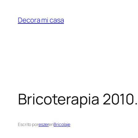
Saltar
al
Decora mi casa
contenido
Bricoterapia 2010.
Escrito por
eszer
en
Bricolaje