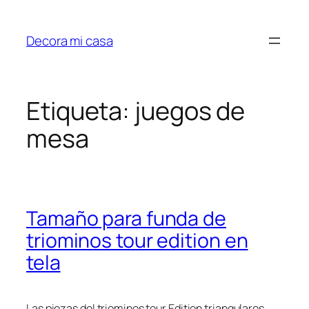
Saltar
al
Decora mi casa
contenido
Etiqueta:
juegos de
mesa
Tamaño para funda de
triominos tour edition en
tela
Las piezas del triominos tour Edition triangulares