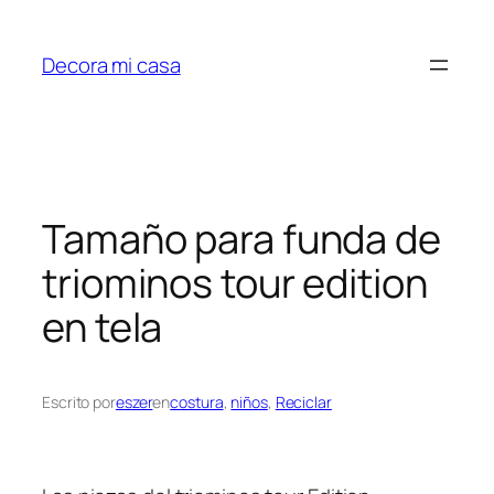
Saltar
al
Decora mi casa
contenido
Tamaño para funda de
triominos tour edition
en tela
Escrito por
eszer
en
costura
, 
niños
, 
Reciclar