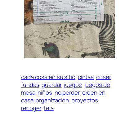
cada cosa en su sitio
cintas
coser
fundas
guardar
juegos
juegos de
mesa
niños
no perder
orden en
casa
organización
proyectos
recoger
tela