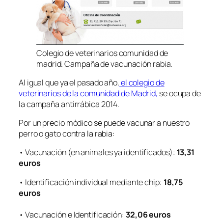
Colegio de veterinarios comunidad de
madrid. Campaña de vacunación rabia.
Al igual que ya el pasado año,
el colegio de
veterinarios de la comunidad de Madrid,
se ocupa de
la campaña antirrábica 2014.
Por un precio módico se puede vacunar a nuestro
perro o gato contra la rabia:
• Vacunación (en animales ya identificados):
13,31
euros
• Identificación individual mediante chip:
18,75
euros
• Vacunación e Identificación:
32,06 euros