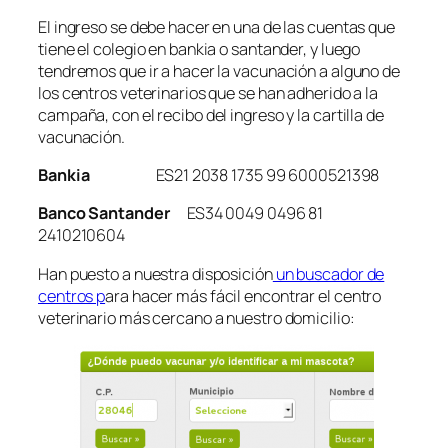
El ingreso se debe hacer en una de las cuentas que
tiene el colegio en bankia o santander, y luego
tendremos que ir a hacer la vacunación a alguno de
los centros veterinarios que se han adherido a la
campaña, con el recibo del ingreso y la cartilla de
vacunación.
Bankia
ES21 2038 1735 99 6000521398
Banco Santander
ES34 0049 0496 81
2410210604
Han puesto a nuestra disposición
un buscador de
centros p
ara hacer más fácil encontrar el centro
veterinario más cercano a nuestro domicilio: