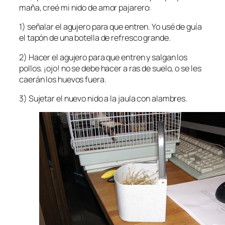
maña, creé mi nido de amor pajarero:
1) señalar el agujero para que entren. Yo usé de guía
el tapón de una botella de refresco grande.
2) Hacer el agujero para que entren y salgan los
pollos. ¡ojo! no se debe hacer a ras de suelo, o se les
caerán los huevos fuera.
3) Sujetar el nuevo nido a la jaula con alambres.