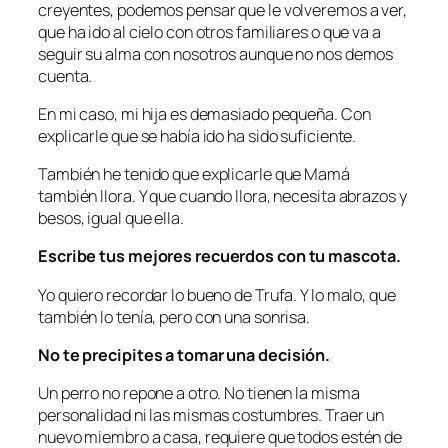
creyentes, podemos pensar que le volveremos a ver,
que ha ido al cielo con otros familiares o que va a
seguir su alma con nosotros aunque no nos demos
cuenta.
En mi caso, mi hija es demasiado pequeña. Con
explicarle que se había ido ha sido suficiente.
También he tenido que explicarle que Mamá
también llora. Y que cuando llora, necesita abrazos y
besos, igual que ella.
Escribe tus mejores recuerdos con tu mascota.
Yo quiero recordar lo bueno de Trufa. Y lo malo, que
también lo tenía, pero con una sonrisa.
No te precipites a tomar una decisión.
Un perro no repone a otro. No tienen la misma
personalidad ni las mismas costumbres. Traer un
nuevo miembro a casa, requiere que todos estén de