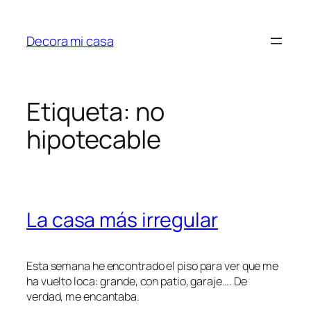
Saltar
al
Decora mi casa
contenido
Etiqueta:
no
hipotecable
La casa más irregular
Esta semana he encontrado el piso para ver que me
ha vuelto loca: grande, con patio, garaje…. De
verdad, me encantaba.