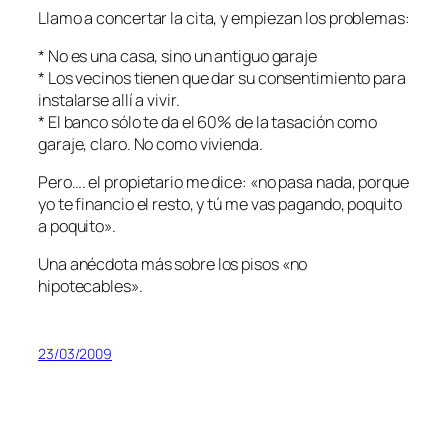
Llamo a concertar la cita, y empiezan los problemas:
* No es una casa, sino un antiguo garaje
* Los vecinos tienen que dar su consentimiento para
instalarse allí a vivir.
* El banco sólo te da el 60% de la tasación como
garaje, claro. No como vivienda.
Pero…. el propietario me dice: «no pasa nada, porque
yo te financio el resto, y tú me vas pagando, poquito
a poquito».
Una anécdota más sobre los pisos «no
hipotecables».
23/03/2009