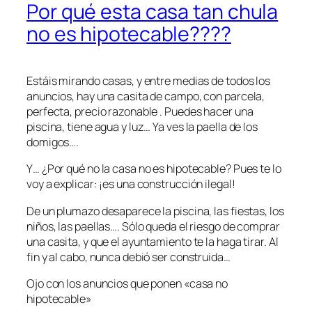
Por qué esta casa tan chula
no es hipotecable????
Estáis mirando casas, y entre medias de todos los
anuncios, hay una casita de campo, con parcela,
perfecta, precio razonable . Puedes hacer una
piscina, tiene agua y luz… Ya ves la paella de los
domigos….
Y… ¿Por qué no la casa no es hipotecable? Pues te lo
voy a explicar: ¡es una construcción ilegal!
De un plumazo desaparece la piscina, las fiestas, los
niños, las paellas…. Sólo queda el riesgo de comprar
una casita, y que el ayuntamiento te la haga tirar. Al
fin y al cabo, nunca debió ser construida…
Ojo con los anuncios que ponen «casa no
hipotecable»