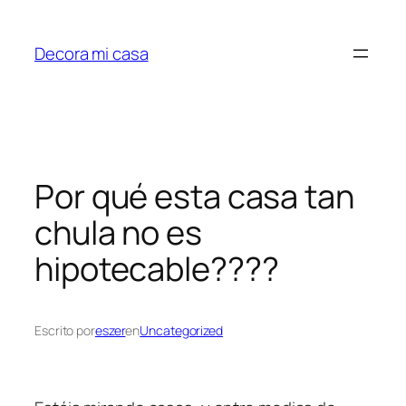
Saltar
al
Decora mi casa
contenido
Por qué esta casa tan
chula no es
hipotecable????
Escrito por
eszer
en
Uncategorized