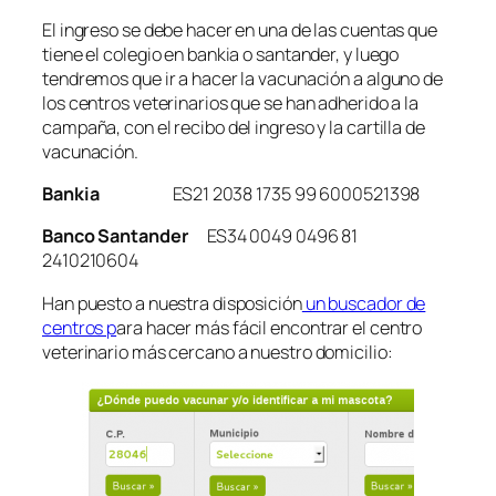
El ingreso se debe hacer en una de las cuentas que
tiene el colegio en bankia o santander, y luego
tendremos que ir a hacer la vacunación a alguno de
los centros veterinarios que se han adherido a la
campaña, con el recibo del ingreso y la cartilla de
vacunación.
Bankia
ES21 2038 1735 99 6000521398
Banco Santander
ES34 0049 0496 81
2410210604
Han puesto a nuestra disposición
un buscador de
centros p
ara hacer más fácil encontrar el centro
veterinario más cercano a nuestro domicilio: