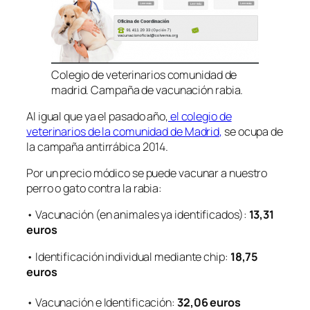
Colegio de veterinarios comunidad de
madrid. Campaña de vacunación rabia.
Al igual que ya el pasado año,
el colegio de
veterinarios de la comunidad de Madrid,
se ocupa de
la campaña antirrábica 2014.
Por un precio módico se puede vacunar a nuestro
perro o gato contra la rabia:
• Vacunación (en animales ya identificados):
13,31
euros
• Identificación individual mediante chip:
18,75
euros
• Vacunación e Identificación:
32,06 euros