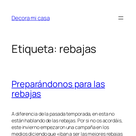
Saltar
al
Decora mi casa
contenido
Etiqueta:
rebajas
Preparándonos para las
rebajas
A diferencia de la pasada temporada, en esta no
están hablando de las rebajas. Por si no os acordáis,
este invierno empezaron una campaña en los
medios diciendo que «iban a ser las mejores rebajas