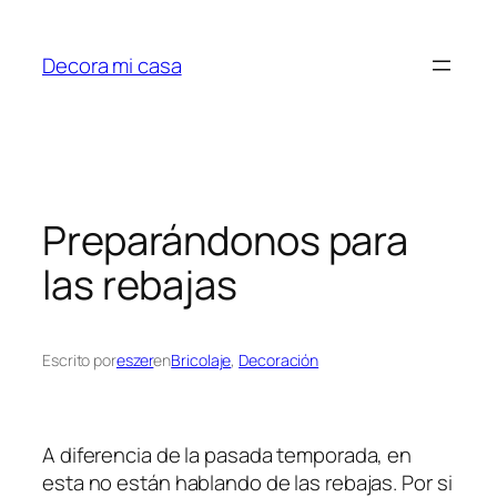
Saltar
al
Decora mi casa
contenido
Preparándonos para
las rebajas
Escrito por
eszer
en
Bricolaje
, 
Decoración
A diferencia de la pasada temporada, en
esta no están hablando de las rebajas. Por si