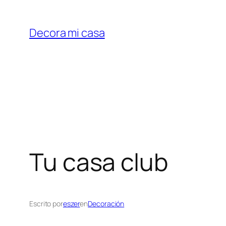
Saltar
al
Decora mi casa
contenido
Tu casa club
Escrito por
eszer
en
Decoración