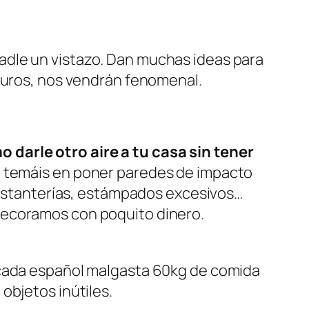
adle un vistazo. Dan muchas ideas para
 duros, nos vendrán fenomenal.
darle otro aire a tu casa sin tener
o temáis en poner paredes de impacto
s estanterías, estámpados excesivos…
 decoramos con poquito dinero.
 cada español malgasta 60kg de comida
objetos inútiles.