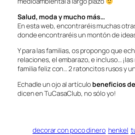
medioambiental a largo plazo
Salud, moda y mucho más…
En esta web, encontraréis muchas otra
donde encontraréis un montón de ideas,
Y para las familias, os propongo que ech
relaciones, el embarazo, e incluso… ¡l
familia feliz con… 2 ratoncitos rusos y u
Echadle un ojo al artículo
beneficios d
dicen en TuCasaClub, no sólo yo!
decorar con poco dinero
henkel
t