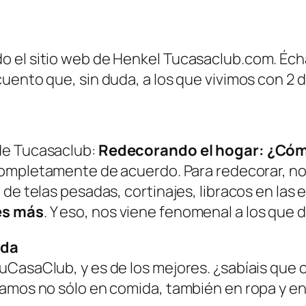
 el sitio web de Henkel Tucasaclub.com. Éch
cuento que, sin duda, a los que vivimos con 2
de Tucasaclub:
Redecorando el hogar: ¿Cómo 
completamente de acuerdo. Para redecorar, n
 de telas pesadas, cortinajes, libracos en la
es más
. Y eso, nos viene fenomenal a los que
ida
uCasaClub, y es de los mejores. ¿sabíais que
amos no sólo en comida, también en ropa y en 