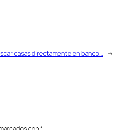
scar casas directamente en banco…
→
 marcados con
*