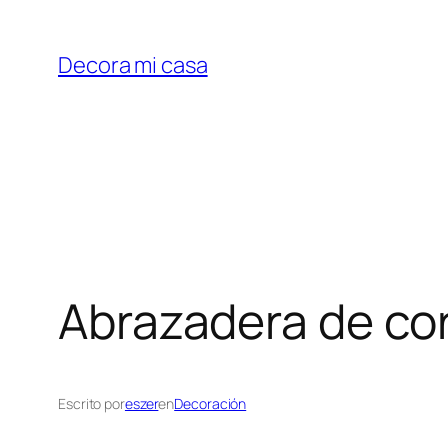
Saltar
al
Decora mi casa
contenido
Abrazadera de co
Escrito por
eszer
en
Decoración