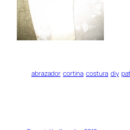
abrazador
cortina
costura
diy
pa