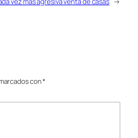
ada vez más agresiva venta de casas
→
 marcados con
*