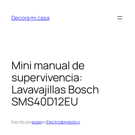
Saltar
al
Decora mi casa
contenido
Mini manual de
supervivencia:
Lavavajillas Bosch
SMS40D12EU
Escrito por
eszer
en
Electrodoméstico