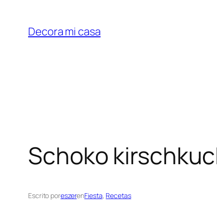
Saltar
al
Decora mi casa
contenido
Schoko kirschku
Escrito por
eszer
en
Fiesta
, 
Recetas