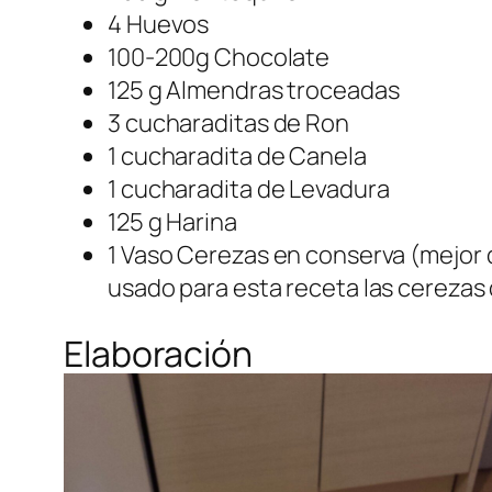
4 Huevos
100-200g Chocolate
125 g Almendras troceadas
3 cucharaditas de Ron
1 cucharadita de Canela
1 cucharadita de Levadura
125 g Harina
1 Vaso Cerezas en conserva (mejor 
usado para esta receta las cerezas 
Elaboración