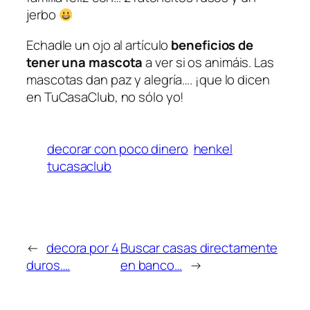
jerbo
Echadle un ojo al artículo
beneficios de
tener una mascota
a ver si os animáis. Las
mascotas dan paz y alegría…. ¡que lo dicen
en TuCasaClub, no sólo yo!
decorar con poco dinero
henkel
tucasaclub
←
decora por 4
Buscar casas directamente
duros….
en banco…
→