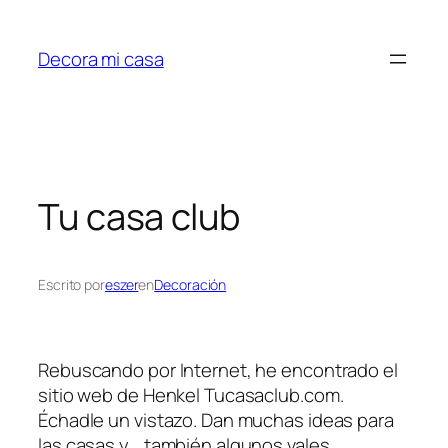
Saltar
al
Decora mi casa
contenido
Tu casa club
Escrito por
eszer
en
Decoración
Rebuscando por Internet, he encontrado el
sitio web de Henkel Tucasaclub.com.
Échadle un vistazo. Dan muchas ideas para
las casas y… también algunos vales