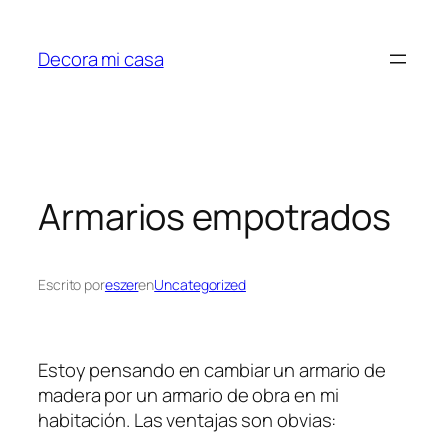
Saltar
al
Decora mi casa
contenido
Armarios empotrados
Escrito por
eszer
en
Uncategorized
Estoy pensando en cambiar un armario de
madera por un armario de obra en mi
habitación. Las ventajas son obvias: