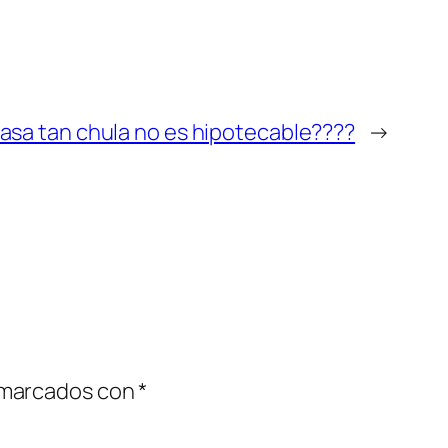
casa tan chula no es hipotecable????
→
 marcados con
*