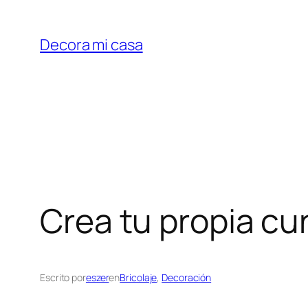
Saltar
al
Decora mi casa
contenido
Crea tu propia cu
Escrito por
eszer
en
Bricolaje
, 
Decoración