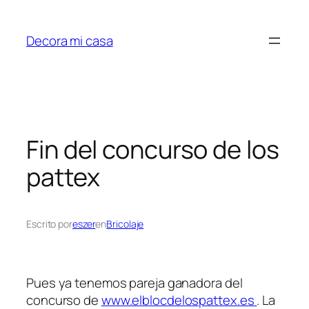
Saltar
al
Decora mi casa
contenido
Fin del concurso de los
pattex
Escrito por
eszer
en
Bricolaje
Pues ya tenemos pareja ganadora del
concurso de
www.elblocdelospattex.es
. La