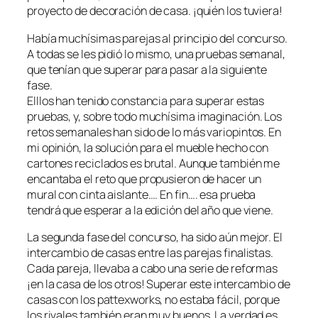
proyecto de decoración de casa. ¡quién los tuviera!
Había muchísimas parejas al principio del concurso.
A todas se les pidió lo mismo, una pruebas semanal,
que tenían que superar para pasar a la siguiente
fase.
Elllos han tenido constancia para superar estas
pruebas, y, sobre todo muchísima imaginación. Los
retos semanales han sido de lo más variopintos. En
mi opinión, la solución para el mueble hecho con
cartones reciclados es brutal. Aunque también me
encantaba el reto que propusieron de hacer un
mural con cinta aislante…. En fin…. esa prueba
tendrá que esperar a la edición del año que viene.
La segunda fase del concurso, ha sido aún mejor. El
intercambio de casas entre las parejas finalistas.
Cada pareja, llevaba a cabo una serie de reformas
¡en la casa de los otros! Superar este intercambio de
casas con los pattexworks, no estaba fácil, porque
los rivales también eran muy buenos. La verdad es