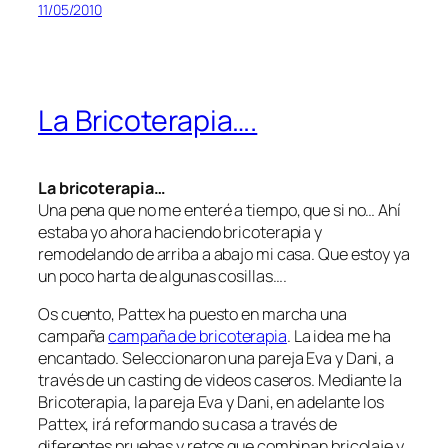
11/05/2010
La Bricoterapia….
La bricoterapia…
Una pena que no me enteré a tiempo, que si no… Ahí
estaba yo ahora haciendo bricoterapia y
remodelando de arriba a abajo mi casa. Que estoy ya
un poco harta de algunas cosillas….
Os cuento, Pattex ha puesto en marcha una
campaña
campaña de bricoterapia
. La idea me ha
encantado. Seleccionaron una pareja Eva y Dani, a
través de un casting de videos caseros. Mediante la
Bricoterapia, la pareja Eva y Dani, en adelante los
Pattex, irá reformando su casa a través de
diferentes pruebas y retos que combinan bricolaje y