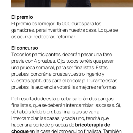
El premio
El premio es lo mejor. 15.000 euros para los
ganadores, para invertir en nuestra casa. Lo que se
os ocurra: redecorar, reformar…
El concurso
Todos los participantes, deberán pasar una fase
previa con 4 pruebas. Ojo, todos tenéis que pasar
una prueba semanal, para ser finalistas. Estas
pruebas, pondrán a prueba vuestro ingenio y
vuestras aptitudes para el bricolaje. Durante estas
pruebas, la audiencia votará las mejores reformas.
Del resultado de esta prueba saldrán dos parejas
finalistas, que se deberán intercambiar las casas. Sí,
sí, habéis leído bien. Los finalistas se van a
intercambiar las casas, y cada uno, tendrá que
hacer una serie de pruebas de
bricoterapia de
choque
en la casa del otro equipo finalista. También