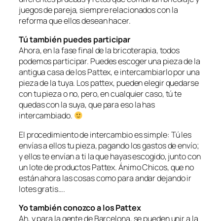
juegos de pareja, siempre relacionados con la
reforma que ellos desean hacer.
Tú también puedes participar
Ahora, en la fase final de la bricoterapia, todos
podemos participar. Puedes escoger una pieza de la
antigua casa de los Pattex, e intercambiarlo por una
pieza de la tuya. Los pattex, pueden elegir quedarse
con tu pieza o no, pero, en cualquier caso, tú te
quedas con la suya, que para eso la has
intercambiado.
El procedimiento de intercambio es simple: Tú les
envías a ellos tu pieza, pagando los gastos de envío;
y ellos te envían a ti la que hayas escogido, junto con
un lote de productos Pattex. Ánimo Chicos, que no
están ahora las cosas como para andar dejando ir
lotes gratis….
Yo también conozco a los Pattex
Ah, y para la gente de Barcelona, se pueden unir a la