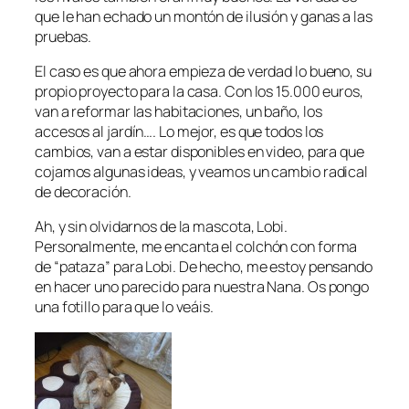
que le han echado un montón de ilusión y ganas a las
pruebas.
El caso es que ahora empieza de verdad lo bueno, su
propio proyecto para la casa. Con los 15.000 euros,
van a reformar las habitaciones, un baño, los
accesos al jardín…. Lo mejor, es que todos los
cambios, van a estar disponibles en video, para que
cojamos algunas ideas, y veamos un cambio radical
de decoración.
Ah, y sin olvidarnos de la mascota, Lobi.
Personalmente, me encanta el colchón con forma
de “pataza” para Lobi. De hecho, me estoy pensando
en hacer uno parecido para nuestra Nana. Os pongo
una fotillo para que lo veáis.