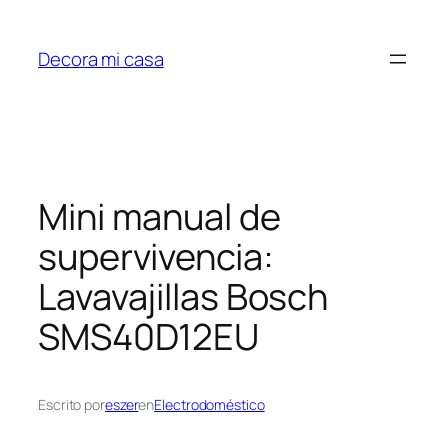
Saltar
al
Decora mi casa
contenido
Mini manual de
supervivencia:
Lavavajillas Bosch
SMS40D12EU
Escrito por
eszer
en
Electrodoméstico