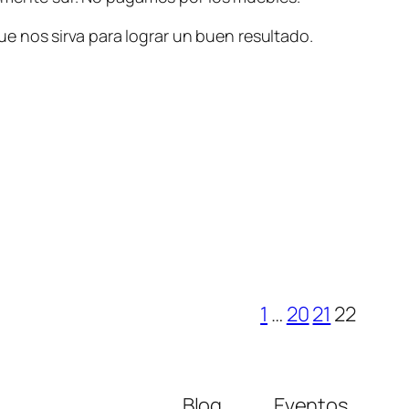
e nos sirva para lograr un buen resultado.
1
…
20
21
22
Blog
Eventos