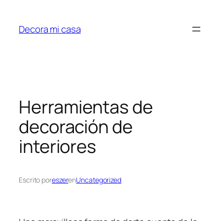
Saltar
al
Decora mi casa
contenido
Herramientas de
decoración de
interiores
Escrito por
eszer
en
Uncategorized