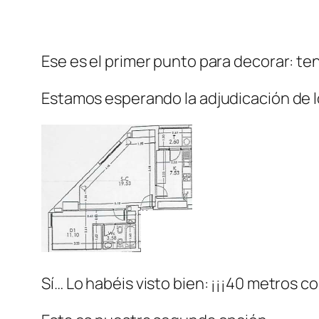
Ese es el primer punto para decorar: te
Estamos esperando la adjudicación de l
Sí… Lo habéis visto bien: ¡¡¡40 metros co