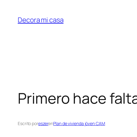
Saltar
al
Decora mi casa
contenido
Primero hace falt
Escrito por
eszer
en
Plan de vivienda jóven CAM