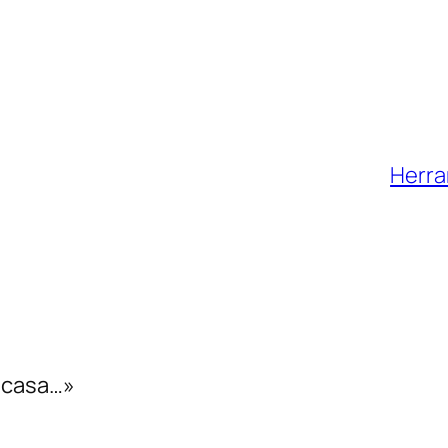
Herra
a casa…»