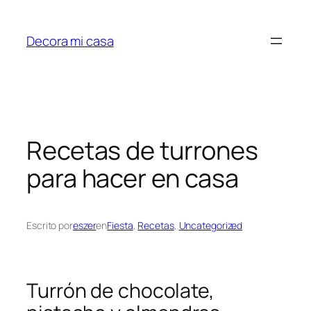
Saltar
al
Decora mi casa
contenido
Recetas de turrones
para hacer en casa
Escrito por
eszer
en
Fiesta
, 
Recetas
, 
Uncategorized
Turrón de chocolate,