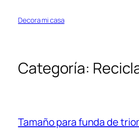
Saltar
al
Decora mi casa
contenido
Categoría:
Recicl
Tamaño para funda de triom