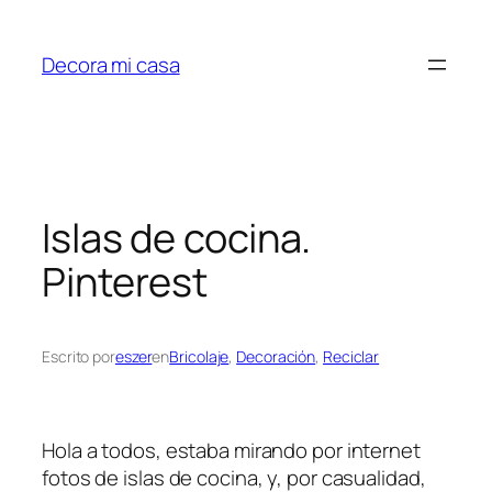
Saltar
al
Decora mi casa
contenido
Islas de cocina.
Pinterest
Escrito por
eszer
en
Bricolaje
, 
Decoración
, 
Reciclar
Hola a todos, estaba mirando por internet
fotos de islas de cocina, y, por casualidad,