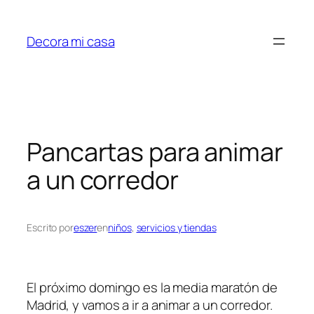
Saltar
al
Decora mi casa
contenido
Pancartas para animar
a un corredor
Escrito por
eszer
en
niños
, 
servicios y tiendas
El próximo domingo es la media maratón de
Madrid, y vamos a ir a animar a un corredor.