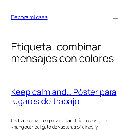
Saltar
al
Decora mi casa
contenido
Etiqueta:
combinar
mensajes con colores
Keep calm and… Póster para
lugares de trabajo
Os traigo una idea para quitar el típico póster de
«hang out» del gato de vuestras oficinas, y